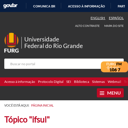
COMUNICA BR
ACESSO À INFORMAÇÃO
PARTI
IR
ENGLISH
ESPAÑOL
PARA
ALTO CONTRASTE
MAPA DO SITE
O
CONTEÚDO
Universidade
Federal do Rio Grande
Acesso à informação
Protocolo Digital
SEI
Biblioteca
Sistemas
Webmail
Te
MENU
VOCÊ ESTÁ AQUI:
PÁGINA INICIAL
Tópico "ifsul"