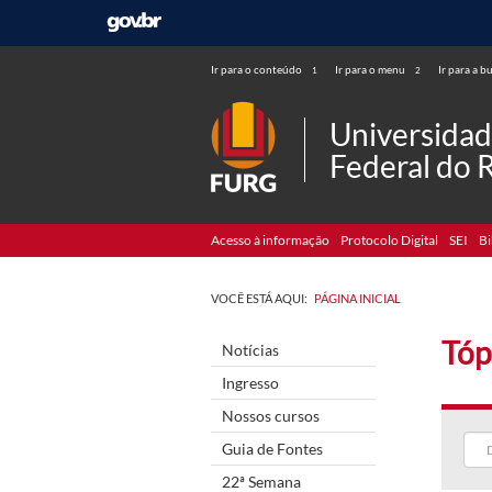
Ir para o conteúdo
Ir para o menu
Ir para a b
1
2
Universida
Federal do 
Acesso à informação
Protocolo Digital
SEI
Bi
VOCÊ ESTÁ AQUI:
PÁGINA INICIAL
Tóp
Notícias
Ingresso
Nossos cursos
Guia de Fontes
22ª Semana