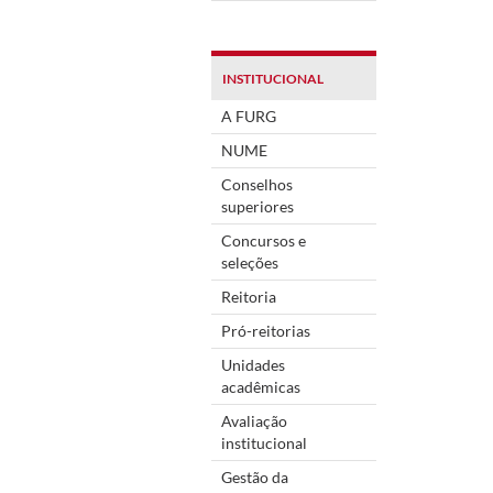
INSTITUCIONAL
A FURG
NUME
Conselhos
superiores
Concursos e
seleções
Reitoria
Pró-reitorias
Unidades
acadêmicas
Avaliação
institucional
Gestão da