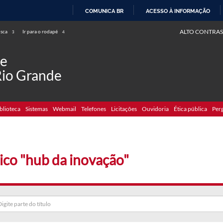
COMUNICA BR
ACESSO À INFORMAÇÃO
IR
ALTO CONTRAS
usca
Ir para o rodapé
3
4
PARA
O
de
CONTEÚDO
Rio Grande
blioteca
Sistemas
Webmail
Telefones
Licitações
Ouvidoria
Ética pública
Per
ico "hub da inovação"