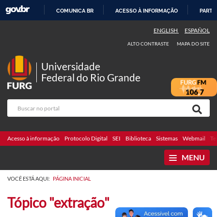
COMUNICA BR
ACESSO À INFORMAÇÃO
PARTI
IR
ENGLISH
ESPAÑOL
PARA
ALTO CONTRASTE
MAPA DO SITE
O
CONTEÚDO
Universidade
Federal do Rio Grande
Acesso à informação
Protocolo Digital
SEI
Biblioteca
Sistemas
Webmail
Te
MENU
VOCÊ ESTÁ AQUI:
PÁGINA INICIAL
Tópico "extração"