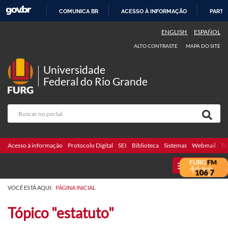
COMUNICA BR
ACESSO À INFORMAÇÃO
PARTI
IR
ENGLISH
ESPAÑOL
PARA
ALTO CONTRASTE
MAPA DO SITE
O
CONTEÚDO
Universidade
Federal do Rio Grande
Acesso à informação
Protocolo Digital
SEI
Biblioteca
Sistemas
Webmail
Te
MENU
VOCÊ ESTÁ AQUI:
PÁGINA INICIAL
Tópico "estatuto"