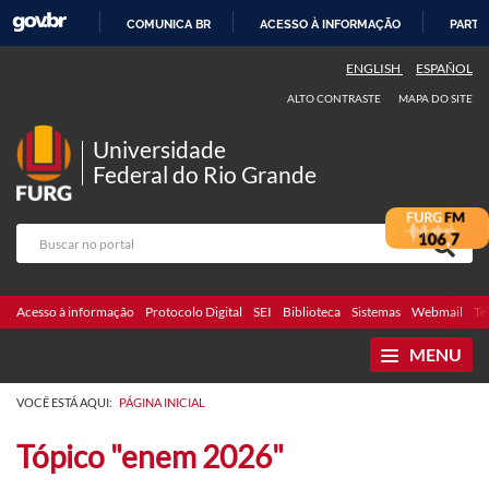
COMUNICA BR
ACESSO À INFORMAÇÃO
PARTI
IR
ENGLISH
ESPAÑOL
PARA
ALTO CONTRASTE
MAPA DO SITE
O
CONTEÚDO
Universidade
Federal do Rio Grande
Acesso à informação
Protocolo Digital
SEI
Biblioteca
Sistemas
Webmail
Te
MENU
VOCÊ ESTÁ AQUI:
PÁGINA INICIAL
Tópico "enem 2026"