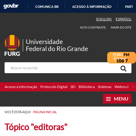
COMUNICA BR
ACESSO À INFORMAÇÃO
PARTI
IR
ENGLISH
ESPAÑOL
PARA
ALTO CONTRASTE
MAPA DO SITE
O
CONTEÚDO
Universidade
Federal do Rio Grande
Acesso à informação
Protocolo Digital
SEI
Biblioteca
Sistemas
Webmail
Te
MENU
VOCÊ ESTÁ AQUI:
PÁGINA INICIAL
Tópico "editoras"