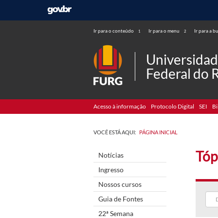
Ir para o conteúdo
Ir para o menu
Ir para a b
1
2
Universida
Federal do 
Acesso à informação
Protocolo Digital
SEI
Bi
VOCÊ ESTÁ AQUI:
PÁGINA INICIAL
Tóp
Notícias
Ingresso
Nossos cursos
Guia de Fontes
22ª Semana