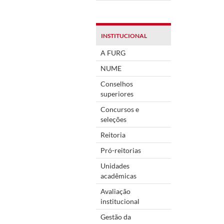
INSTITUCIONAL
A FURG
NUME
Conselhos
superiores
Concursos e
seleções
Reitoria
Pró-reitorias
Unidades
acadêmicas
Avaliação
institucional
Gestão da