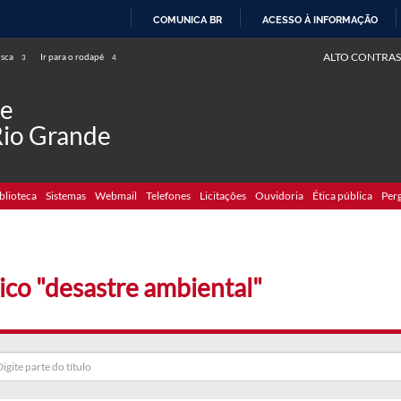
COMUNICA BR
ACESSO À INFORMAÇÃO
IR
ALTO CONTRAS
usca
Ir para o rodapé
3
4
PARA
O
de
CONTEÚDO
Rio Grande
blioteca
Sistemas
Webmail
Telefones
Licitações
Ouvidoria
Ética pública
Per
ico "desastre ambiental"