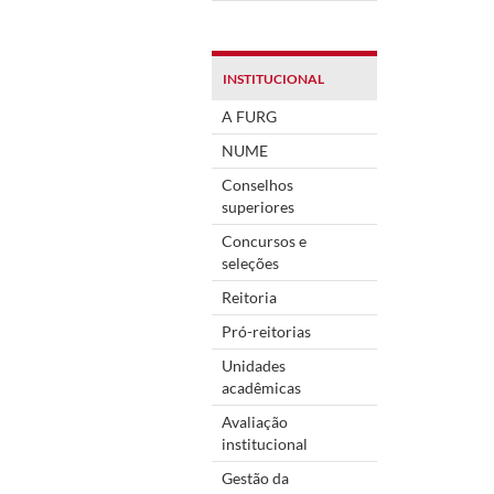
INSTITUCIONAL
A FURG
NUME
Conselhos
superiores
Concursos e
seleções
Reitoria
Pró-reitorias
Unidades
acadêmicas
Avaliação
institucional
Gestão da