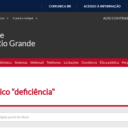
COMUNICA BR
ACESSO À INFORMAÇÃO
IR
ALTO CONTRAS
usca
Ir para o rodapé
3
4
PARA
O
de
CONTEÚDO
Rio Grande
blioteca
Sistemas
Webmail
Telefones
Licitações
Ouvidoria
Ética pública
Per
ico "deficiência"