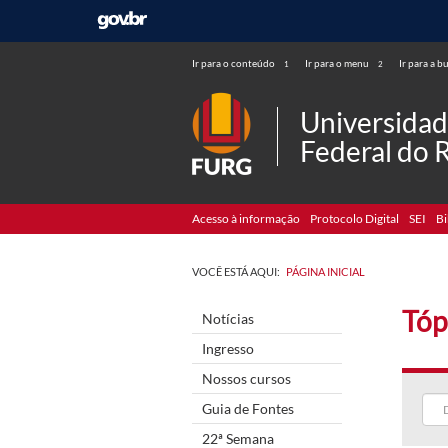
Ir para o conteúdo
Ir para o menu
Ir para a b
1
2
Universida
Federal do 
Acesso à informação
Protocolo Digital
SEI
Bi
VOCÊ ESTÁ AQUI:
PÁGINA INICIAL
Tóp
Notícias
Ingresso
Nossos cursos
Guia de Fontes
22ª Semana