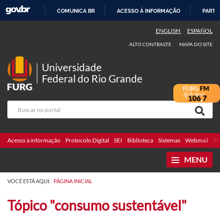
COMUNICA BR
ACESSO À INFORMAÇÃO
PARTI
IR
ENGLISH
ESPAÑOL
PARA
ALTO CONTRASTE
MAPA DO SITE
O
CONTEÚDO
Universidade
Federal do Rio Grande
Acesso à informação
Protocolo Digital
SEI
Biblioteca
Sistemas
Webmail
Te
MENU
VOCÊ ESTÁ AQUI:
PÁGINA INICIAL
Tópico "consumo sustentável"