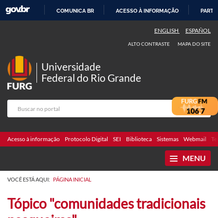
COMUNICA BR
ACESSO À INFORMAÇÃO
PARTI
IR
ENGLISH
ESPAÑOL
PARA
ALTO CONTRASTE
MAPA DO SITE
O
CONTEÚDO
Universidade
Federal do Rio Grande
Acesso à informação
Protocolo Digital
SEI
Biblioteca
Sistemas
Webmail
Te
MENU
VOCÊ ESTÁ AQUI:
PÁGINA INICIAL
Tópico "comunidades tradicionais