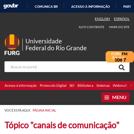
COMUNICA BR
ACESSO À INFORMAÇÃO
PARTI
IR
ENGLISH
ESPAÑOL
PARA
ALTO CONTRASTE
MAPA DO SITE
O
CONTEÚDO
Universidade
Federal do Rio Grande
Acesso à informação
Protocolo Digital
SEI
Biblioteca
Sistemas
Webmail
Te
MENU
VOCÊ ESTÁ AQUI:
PÁGINA INICIAL
Tópico "canais de comunicação"