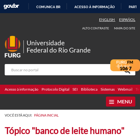
COMUNICA BR
ACESSO À INFORMAÇÃO
PARTI
IR
ENGLISH
ESPAÑOL
PARA
ALTO CONTRASTE
MAPA DO SITE
O
CONTEÚDO
Universidade
Federal do Rio Grande
Acesso à informação
Protocolo Digital
SEI
Biblioteca
Sistemas
Webmail
Te
MENU
VOCÊ ESTÁ AQUI:
PÁGINA INICIAL
Tópico "banco de leite humano"