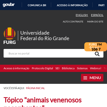
COMUNICA BR
ACESSO À INFORMAÇÃO
PARTI
IR
ENGLISH
ESPAÑOL
PARA
ALTO CONTRASTE
MAPA DO SITE
O
CONTEÚDO
Universidade
Federal do Rio Grande
Acesso à informação
Protocolo Digital
SEI
Biblioteca
Sistemas
Webmail
Te
MENU
VOCÊ ESTÁ AQUI:
PÁGINA INICIAL
Tópico "animais venenosos