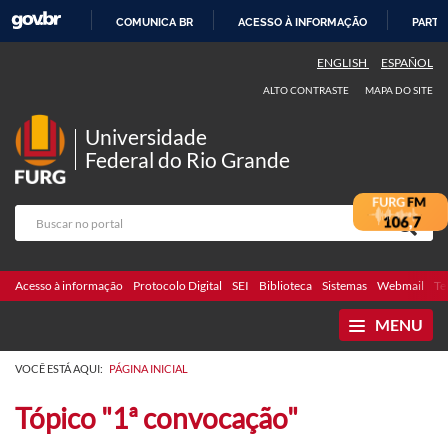
COMUNICA BR
ACESSO À INFORMAÇÃO
PARTI
IR
ENGLISH
ESPAÑOL
PARA
ALTO CONTRASTE
MAPA DO SITE
O
CONTEÚDO
Universidade
Federal do Rio Grande
Acesso à informação
Protocolo Digital
SEI
Biblioteca
Sistemas
Webmail
Te
MENU
VOCÊ ESTÁ AQUI:
PÁGINA INICIAL
Tópico "1ª convocação"