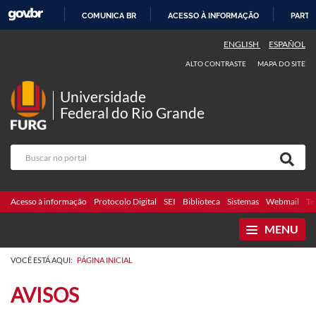
COMUNICA BR
ACESSO À INFORMAÇÃO
PARTI
IR
ENGLISH
ESPAÑOL
PARA
ALTO CONTRASTE
MAPA DO SITE
O
CONTEÚDO
Universidade
Federal do Rio Grande
Acesso à informação
Protocolo Digital
SEI
Biblioteca
Sistemas
Webmail
Te
MENU
VOCÊ ESTÁ AQUI:
PÁGINA INICIAL
AVISOS