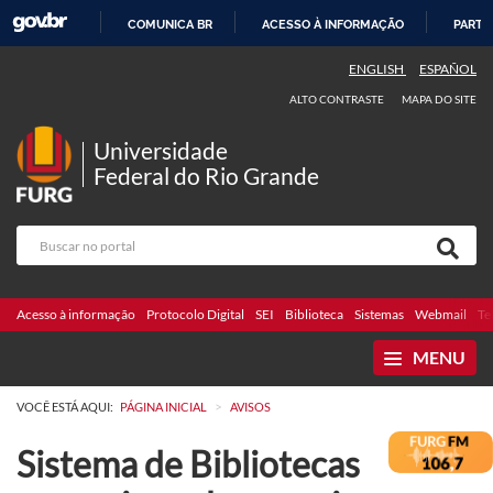
COMUNICA BR
ACESSO À INFORMAÇÃO
PARTI
IR
ENGLISH
ESPAÑOL
PARA
ALTO CONTRASTE
MAPA DO SITE
O
CONTEÚDO
Universidade
Federal do Rio Grande
Acesso à informação
Protocolo Digital
SEI
Biblioteca
Sistemas
Webmail
Te
MENU
>
VOCÊ ESTÁ AQUI:
PÁGINA INICIAL
AVISOS
Sistema de Bibliotecas