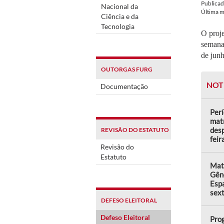
Publica
Nacional da
Última 
Ciência e da
Tecnologia
O proje
semana
de junh
OUTORGAS FURG
NOT
Documentação
Perí
matr
desp
REVISÃO DO ESTATUTO
feir
Revisão do
Estatuto
Matr
Gên
Espa
sext
DEFESO ELEITORAL
Defeso Eleitoral
Prog