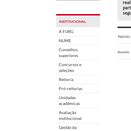
real
part
segu
INSTITUCIONAL
A FURG
Tópico(s):
NUME
Conselhos
Assunto:
superiores
Concursos e
seleções
Reitoria
Pró-reitorias
Unidades
acadêmicas
Avaliação
institucional
Gestão da