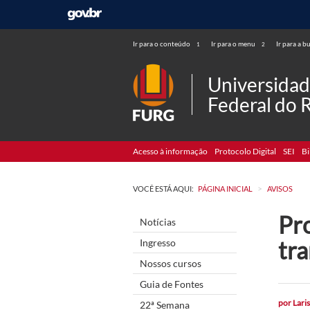
Ir para o conteúdo
Ir para o menu
Ir para a b
1
2
Universida
Federal do 
Acesso à informação
Protocolo Digital
SEI
Bi
>
VOCÊ ESTÁ AQUI:
PÁGINA INICIAL
AVISOS
Pro
Notícias
tr
Ingresso
Nossos cursos
Guia de Fontes
por
Lari
22ª Semana