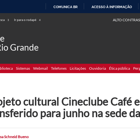
COMUNICA BR
ACESSO À INFORMAÇÃO
IR
ALTO CONTRAS
usca
Ir para o rodapé
3
4
PARA
O
de
CONTEÚDO
Rio Grande
blioteca
Sistemas
Webmail
Telefones
Licitações
Ouvidoria
Ética pública
Per
jeto cultural Cineclube Café 
ansferido para junho na sede 
ssa Schneid Bueno