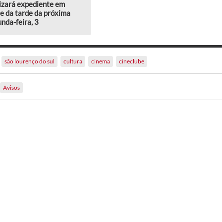
izará expediente em
e da tarde da próxima
nda-feira, 3
são lourenço do sul
cultura
cinema
cineclube
Avisos