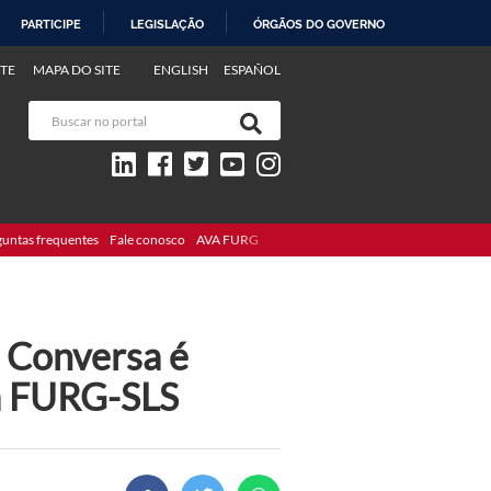
PARTICIPE
LEGISLAÇÃO
ÓRGÃOS DO GOVERNO
TE
MAPA DO SITE
ENGLISH
ESPAÑOL
guntas frequentes
Fale conosco
AVA FURG
e Conversa é
da FURG-SLS