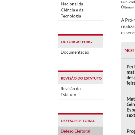
Publica
Nacional da
Última 
Ciência e da
Tecnologia
A Pró-
realiz
essenc
OUTORGAS FURG
NOT
Documentação
Perí
matr
desp
REVISÃO DO ESTATUTO
feir
Revisão do
Estatuto
Matr
Gên
Espa
sext
DEFESO ELEITORAL
Defeso Eleitoral
Prog