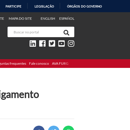
PARTICIPE
LEGISLAÇÃO
ÓRGÃOS DO GOVERNO
TE
MAPA DO SITE
ENGLISH
ESPAÑOL
guntas frequentes
Fale conosco
AVA FURG
ligamento