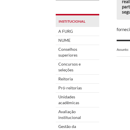
real
part
segu
INSTITUCIONAL
fornec
A FURG
NUME
Conselhos
Assunto:
superiores
Concursos e
seleções
Reitoria
Pró-reitorias
Unidades
acadêmicas
Avaliação
institucional
Gestão da