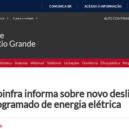
COMUNICA BR
ACESSO À INFORMAÇÃO
IR
ALTO CONTRAS
usca
Ir para o rodapé
3
4
PARA
O
de
CONTEÚDO
Rio Grande
blioteca
Sistemas
Webmail
Telefones
Licitações
Ouvidoria
Ética pública
Per
oinfra informa sobre novo des
ogramado de energia elétrica
G