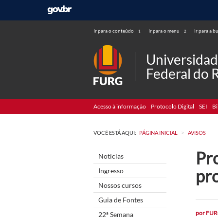
Ir para o conteúdo
Ir para o menu
Ir para a b
1
2
Universida
Federal do 
Acesso à informação
Protocolo Digital
SEI
Bi
>
VOCÊ ESTÁ AQUI:
PÁGINA INICIAL
AVISOS
Pr
Notícias
pr
Ingresso
Nossos cursos
Guia de Fontes
por
FUR
22ª Semana