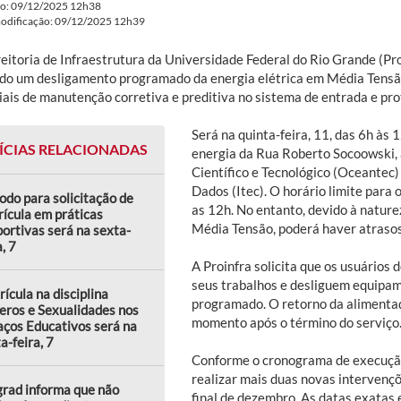
do: 09/12/2025 12h38
modificação: 09/12/2025 12h39
reitoria de Infraestrutura da Universidade Federal do Rio Grande (P
ado um desligamento programado da energia elétrica em Média Tensã
iais de manutenção corretiva e preditiva no sistema de entrada e pro
Será na quinta-feira, 11, das 6h às 
ÍCIAS RELACIONADAS
energia da Rua Roberto Socoowski, 
Científico e Tecnológico (Oceantec)
Dados (Itec). O horário limite para 
odo para solicitação de
as 12h. No entanto, devido à natur
ícula em práticas
Média Tensão, poderá haver atraso
ortivas será na sexta-
a, 7
A Proinfra solicita que os usuários
seus trabalhos e desliguem equipam
ícula na disciplina
programado. O retorno da alimentaç
eros e Sexualidades nos
momento após o término do serviço
ços Educativos será na
a-feira, 7
Conforme o cronograma de execução
realizar mais duas novas intervenç
rad informa que não
final de dezembro. As datas exatas 