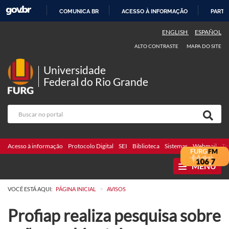
COMUNICA BR
ACESSO À INFORMAÇÃO
PARTI
IR
ENGLISH
ESPAÑOL
PARA
ALTO CONTRASTE
MAPA DO SITE
O
CONTEÚDO
Universidade
Federal do Rio Grande
Acesso à informação
Protocolo Digital
SEI
Biblioteca
Sistemas
Webmail
Te
MENU
>
VOCÊ ESTÁ AQUI:
PÁGINA INICIAL
AVISOS
Profiap realiza pesquisa sobre