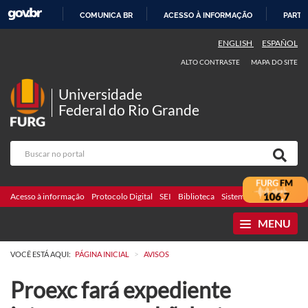
COMUNICA BR
ACESSO À INFORMAÇÃO
PARTI
IR
ENGLISH
ESPAÑOL
PARA
ALTO CONTRASTE
MAPA DO SITE
O
CONTEÚDO
Universidade
Federal do Rio Grande
Acesso à informação
Protocolo Digital
SEI
Biblioteca
Sistemas
Webmail
Te
MENU
>
VOCÊ ESTÁ AQUI:
PÁGINA INICIAL
AVISOS
Proexc fará expediente