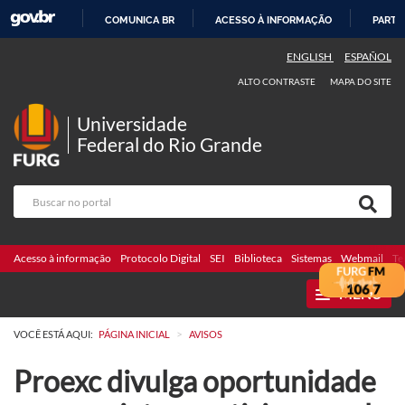
COMUNICA BR
ACESSO À INFORMAÇÃO
PARTI
IR
ENGLISH
ESPAÑOL
PARA
ALTO CONTRASTE
MAPA DO SITE
O
CONTEÚDO
Universidade
Federal do Rio Grande
Acesso à informação
Protocolo Digital
SEI
Biblioteca
Sistemas
Webmail
Te
MENU
>
VOCÊ ESTÁ AQUI:
PÁGINA INICIAL
AVISOS
Proexc divulga oportunidade