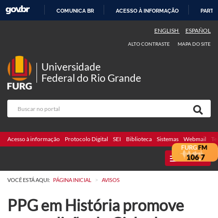
COMUNICA BR
ACESSO À INFORMAÇÃO
PARTI
IR
ENGLISH
ESPAÑOL
PARA
ALTO CONTRASTE
MAPA DO SITE
O
CONTEÚDO
Universidade
Federal do Rio Grande
Acesso à informação
Protocolo Digital
SEI
Biblioteca
Sistemas
Webmail
Te
MENU
>
VOCÊ ESTÁ AQUI:
PÁGINA INICIAL
AVISOS
PPG em História promove