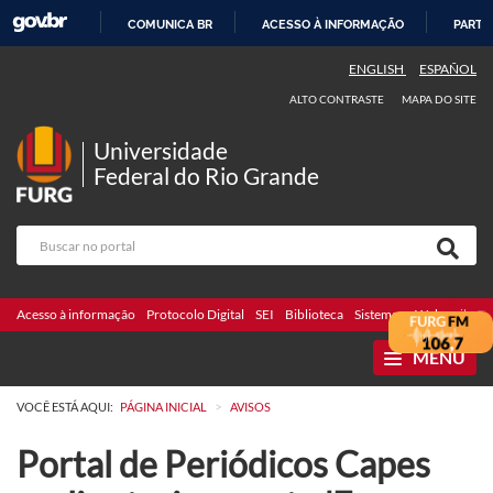
COMUNICA BR
ACESSO À INFORMAÇÃO
PARTI
IR
ENGLISH
ESPAÑOL
PARA
ALTO CONTRASTE
MAPA DO SITE
O
CONTEÚDO
Universidade
Federal do Rio Grande
Acesso à informação
Protocolo Digital
SEI
Biblioteca
Sistemas
Webmail
Te
MENU
>
VOCÊ ESTÁ AQUI:
PÁGINA INICIAL
AVISOS
Portal de Periódicos Capes