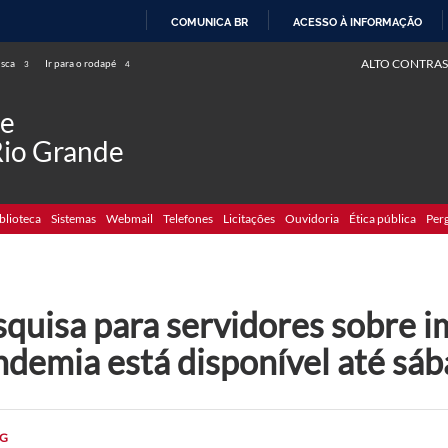
COMUNICA BR
ACESSO À INFORMAÇÃO
IR
ALTO CONTRAS
usca
Ir para o rodapé
3
4
PARA
O
de
CONTEÚDO
Rio Grande
blioteca
Sistemas
Webmail
Telefones
Licitações
Ouvidoria
Ética pública
Per
squisa para servidores sobre i
demia está disponível até sáb
G