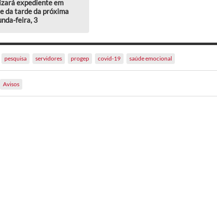
izará expediente em
e da tarde da próxima
nda-feira, 3
pesquisa
servidores
progep
covid-19
saúde emocional
Avisos