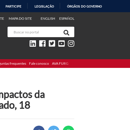
PARTICIPE
LEGISLAÇÃO
ÓRGÃOS DO GOVERNO
TE
MAPA DO SITE
ENGLISH
ESPAÑOL
guntas frequentes
Fale conosco
AVA FURG
mpactos da
ado, 18