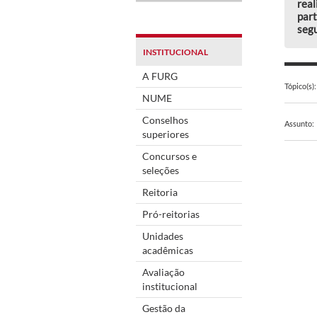
real
part
segu
INSTITUCIONAL
A FURG
Tópico(s):
NUME
Conselhos
Assunto:
superiores
Concursos e
seleções
Reitoria
Pró-reitorias
Unidades
acadêmicas
Avaliação
institucional
Gestão da