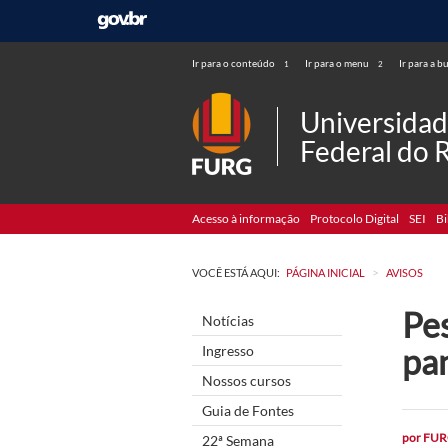
Ir para o conteúdo
Ir para o menu
Ir para a b
1
2
Universida
Federal do 
Acesso à informação
Protocolo Digital
SEI
Bi
>
VOCÊ ESTÁ AQUI:
PÁGINA INICIAL
AVISOS
Pe
Notícias
pan
Ingresso
Nossos cursos
Guia de Fontes
por
FUR
22ª Semana