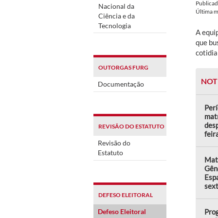
Publica
Nacional da
Última 
Ciência e da
Tecnologia
A equi
que bu
cotidi
OUTORGAS FURG
NOT
Documentação
Perí
matr
desp
REVISÃO DO ESTATUTO
feir
Revisão do
Estatuto
Matr
Gên
Espa
sext
DEFESO ELEITORAL
Defeso Eleitoral
Prog