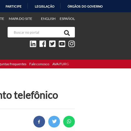
PARTICIPE
LEGISLAÇÃO
ÓRGÃOS DO GOVERNO
TE
MAPA DO SITE
ENGLISH
ESPAÑOL
guntas frequentes
Fale conosco
AVA FURG
to telefônico