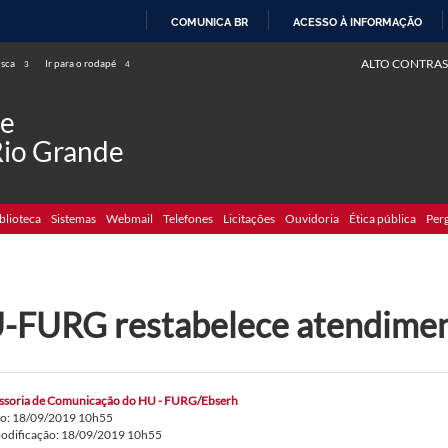
COMUNICA BR
ACESSO À INFORMAÇÃO
IR
ALTO CONTRAS
usca
Ir para o rodapé
3
4
PARA
O
de
CONTEÚDO
Rio Grande
blioteca
Sistemas
Webmail
Telefones
Licitações
Ouvidoria
Ética pública
Per
-FURG restabelece atendimen
ssoria de Comunicação do HU - FURG/Ebserh
do: 18/09/2019 10h55
modificação: 18/09/2019 10h55