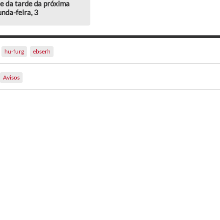
e da tarde da próxima
nda-feira, 3
hu-furg
ebserh
Avisos