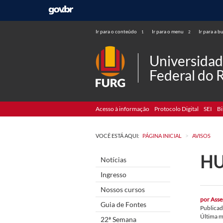
Ir para o conteúdo
Ir para o menu
Ir para a b
1
2
Universida
Federal do 
Acesso à informação
Protocolo Digital
SEI
Bi
>
VOCÊ ESTÁ AQUI:
PÁGINA INICIAL
AVISOS
HU
Notícias
Ingresso
Nossos cursos
por
Asse
Guia de Fontes
Publica
Última 
22ª Semana