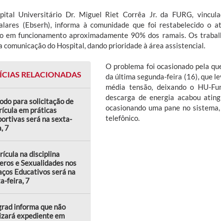
ital Universitário Dr. Miguel Riet Corrêa Jr. da FURG, vincul
alares (Ebserh), informa à comunidade que foi restabelecido o a
o em funcionamento aproximadamente 90% dos ramais. Os trabalh
a comunicação do Hospital, dando prioridade à área assistencial.
O problema foi ocasionado pela qu
ÍCIAS RELACIONADAS
da última segunda-feira (16), que 
média tensão, deixando o HU-Fu
descarga de energia acabou atingi
odo para solicitação de
ocasionando uma pane no sistema,
ícula em práticas
telefônico.
ortivas será na sexta-
a, 7
ícula na disciplina
eros e Sexualidades nos
ços Educativos será na
a-feira, 7
rad informa que não
izará expediente em