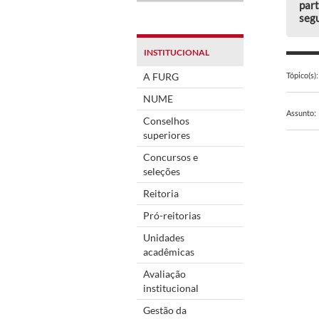
part
segu
INSTITUCIONAL
A FURG
Tópico(s):
NUME
Assunto:
Conselhos
superiores
Concursos e
seleções
Reitoria
Pró-reitorias
Unidades
acadêmicas
Avaliação
institucional
Gestão da