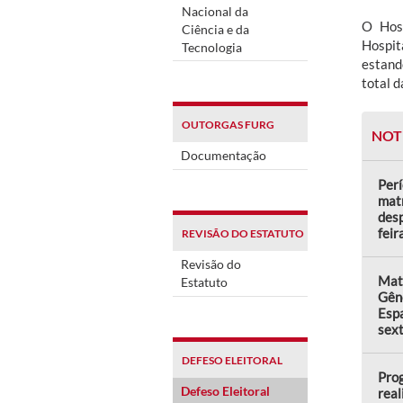
Nacional da
O Hosp
Ciência e da
Hospit
Tecnologia
estand
total d
OUTORGAS FURG
NOT
Documentação
Perí
matr
desp
feir
REVISÃO DO ESTATUTO
Revisão do
Matr
Estatuto
Gên
Espa
sext
DEFESO ELEITORAL
Prog
Defeso Eleitoral
real