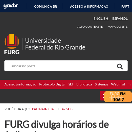
COMUNICA BR
ACESSO À INFORMAÇÃO
PARTI
IR
ENGLISH
ESPAÑOL
PARA
ALTO CONTRASTE
MAPA DO SITE
O
CONTEÚDO
Universidade
Federal do Rio Grande
Acesso à informação
Protocolo Digital
SEI
Biblioteca
Sistemas
Webmail
Te
MENU
>
VOCÊ ESTÁ AQUI:
PÁGINA INICIAL
AVISOS
FURG divulga horários de