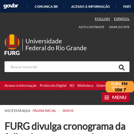
COMUNICA BR
ACESSO À INFORMAÇÃO
PARTI
IR
ENGLISH
ESPAÑOL
PARA
ALTO CONTRASTE
MAPA DO SITE
O
CONTEÚDO
Universidade
Federal do Rio Grande
Acesso à informação
Protocolo Digital
SEI
Biblioteca
Sistemas
Webmail
Te
MENU
>
VOCÊ ESTÁ AQUI:
PÁGINA INICIAL
AVISOS
FURG divulga cronograma da