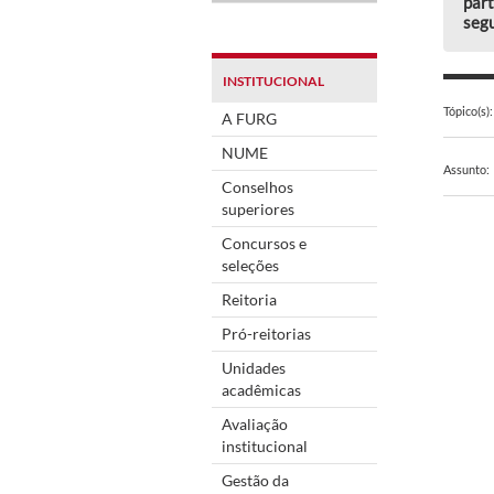
part
segu
INSTITUCIONAL
Tópico(s):
A FURG
NUME
Assunto:
Conselhos
superiores
Concursos e
seleções
Reitoria
Pró-reitorias
Unidades
acadêmicas
Avaliação
institucional
Gestão da