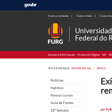
Ir para o conteúdo
Ir para o menu
Ir para a b
1
2
Universida
Federal do 
Acesso à informação
Protocolo Digital
SEI
Bi
>
VOCÊ ESTÁ AQUI:
PÁGINA INICIAL
AVISOS
Exi
Notícias
re
Ingresso
Nossos cursos
Guia de Fontes
por
FUR
22ª Semana