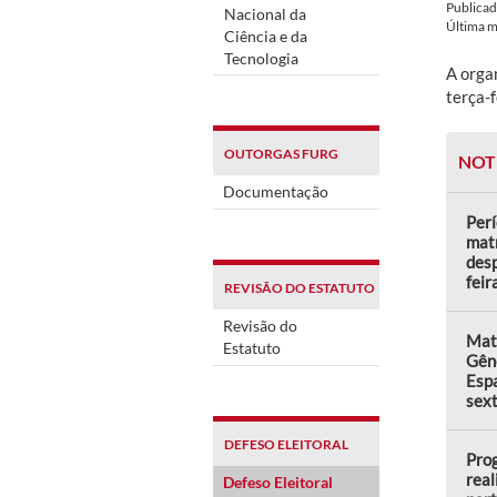
Publica
Nacional da
Última 
Ciência e da
Tecnologia
A organ
terça-f
OUTORGAS FURG
NOT
Documentação
Perí
matr
desp
feir
REVISÃO DO ESTATUTO
Revisão do
Matr
Estatuto
Gên
Espa
sext
DEFESO ELEITORAL
Prog
real
Defeso Eleitoral