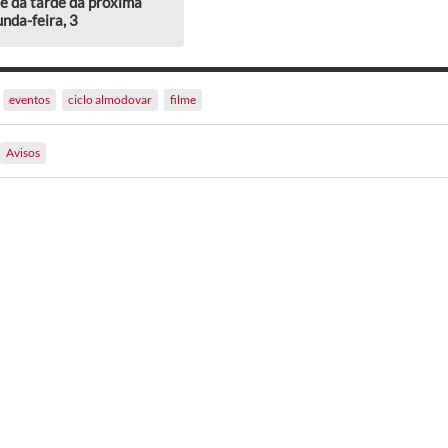
e da tarde da próxima
nda-feira, 3
eventos
ciclo almodovar
filme
Avisos