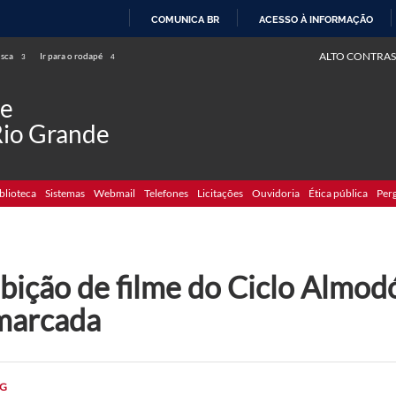
COMUNICA BR
ACESSO À INFORMAÇÃO
IR
ALTO CONTRAS
usca
Ir para o rodapé
3
4
PARA
O
de
CONTEÚDO
Rio Grande
blioteca
Sistemas
Webmail
Telefones
Licitações
Ouvidoria
Ética pública
Per
bição de filme do Ciclo Almodó
marcada
G