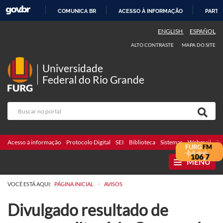
COMUNICA BR
ACESSO À INFORMAÇÃO
PARTI
IR
ENGLISH
ESPAÑOL
PARA
ALTO CONTRASTE
MAPA DO SITE
O
CONTEÚDO
Universidade
Federal do Rio Grande
Acesso à informação
Protocolo Digital
SEI
Biblioteca
Sistemas
Webmail
Te
MENU
>
VOCÊ ESTÁ AQUI:
PÁGINA INICIAL
AVISOS
Divulgado resultado de