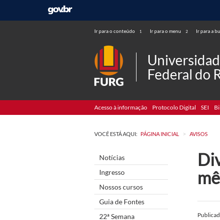
Ir para o conteúdo
Ir para o menu
Ir para a b
1
2
Universida
Federal do 
Acesso à informação
Protocolo Digital
SEI
Bi
>
VOCÊ ESTÁ AQUI:
PÁGINA INICIAL
AVISOS
Di
Notícias
mê
Ingresso
Nossos cursos
Guia de Fontes
Publica
22ª Semana