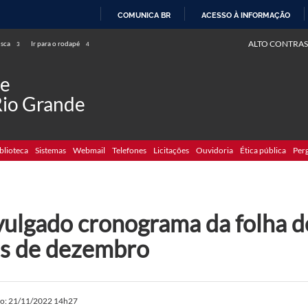
COMUNICA BR
ACESSO À INFORMAÇÃO
IR
ALTO CONTRAS
usca
Ir para o rodapé
3
4
PARA
O
de
CONTEÚDO
Rio Grande
blioteca
Sistemas
Webmail
Telefones
Licitações
Ouvidoria
Ética pública
Per
vulgado cronograma da folha 
s de dezembro
do: 21/11/2022 14h27