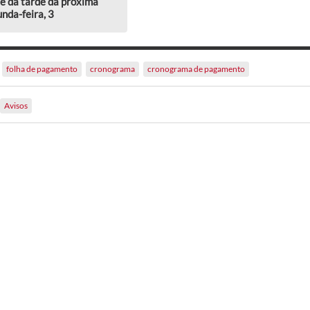
e da tarde da próxima
nda-feira, 3
folha de pagamento
cronograma
cronograma de pagamento
Avisos