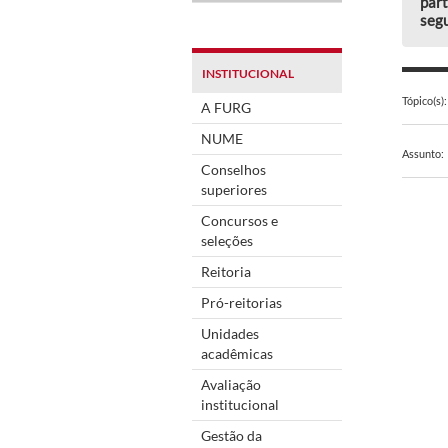
part
segu
INSTITUCIONAL
Tópico(s):
A FURG
NUME
Assunto:
Conselhos
superiores
Concursos e
seleções
Reitoria
Pró-reitorias
Unidades
acadêmicas
Avaliação
institucional
Gestão da