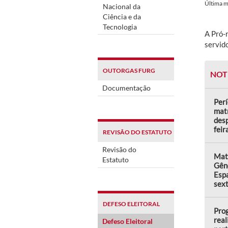
Última 
Nacional da
Ciência e da
Tecnologia
A Pró-
servid
OUTORGAS FURG
NOT
Documentação
Perí
matr
desp
feir
REVISÃO DO ESTATUTO
Revisão do
Matr
Estatuto
Gên
Espa
sext
DEFESO ELEITORAL
Prog
real
Defeso Eleitoral