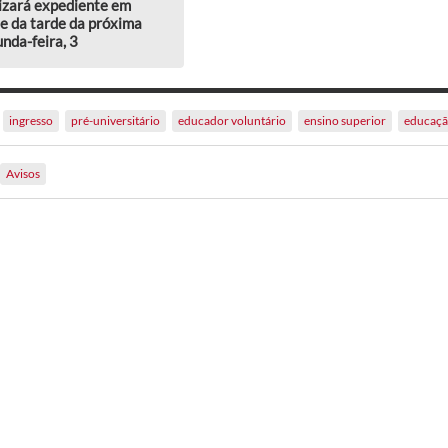
izará expediente em
e da tarde da próxima
nda-feira, 3
ingresso
pré-universitário
educador voluntário
ensino superior
educaçã
Avisos