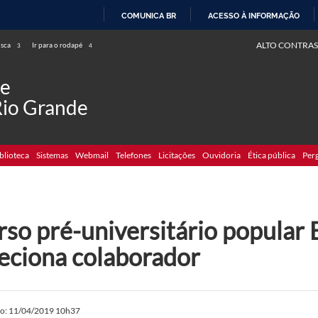
COMUNICA BR
ACESSO À INFORMAÇÃO
IR
ALTO CONTRAS
usca
Ir para o rodapé
3
4
PARA
O
de
CONTEÚDO
Rio Grande
blioteca
Sistemas
Webmail
Telefones
Licitações
Ouvidoria
Ética pública
Per
rso pré-universitário popular
leciona colaborador
do: 11/04/2019 10h37