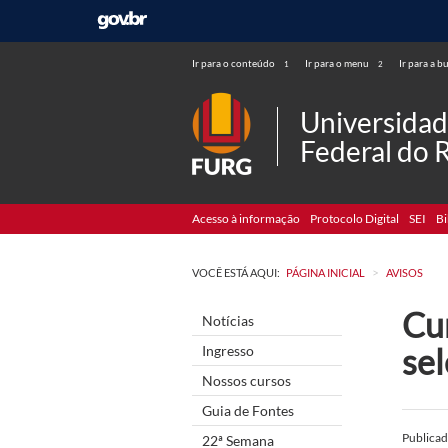
Ir para o conteúdo
Ir para o menu
Ir para a b
1
2
Universida
Federal do 
Acesso à informação
Protocolo Digital
SEI
Bi
>
VOCÊ ESTÁ AQUI:
PÁGINA INICIAL
AVISOS
Cu
Notícias
se
Ingresso
Nossos cursos
Guia de Fontes
Publica
22ª Semana