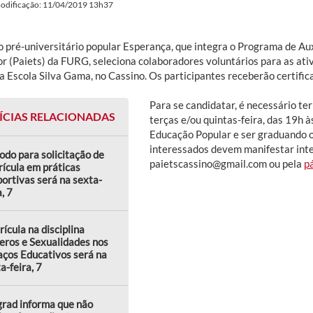
modificação: 11/04/2019 13h37
o pré-universitário popular Esperança, que integra o Programa de Aux
or (Paiets) da FURG, seleciona colaboradores voluntários para as ati
a Escola Silva Gama, no Cassino. Os participantes receberão certific
Para se candidatar, é necessário ter
ÍCIAS RELACIONADAS
terças e/ou quintas-feira, das 19h à
Educação Popular e ser graduando 
interessados devem manifestar inte
odo para solicitação de
paietscassino@gmail.com ou pela
p
ícula em práticas
ortivas será na sexta-
a, 7
ícula na disciplina
eros e Sexualidades nos
ços Educativos será na
a-feira, 7
rad informa que não