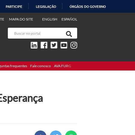
PARTICIPE
LEGISLAÇÃO
ÓRGÃOS DO GOVERNO
TE
MAPA DO SITE
ENGLISH
ESPAÑOL
guntas frequentes
Fale conosco
AVA FURG
 Esperança