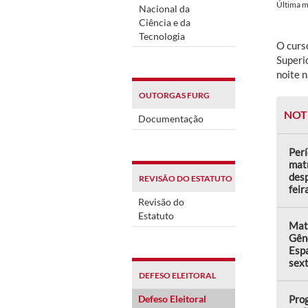
Última 
Nacional da
Ciência e da
Tecnologia
O curs
Superi
noite n
OUTORGAS FURG
NOT
Documentação
Perí
matr
desp
REVISÃO DO ESTATUTO
feir
Revisão do
Estatuto
Matr
Gên
Espa
sext
DEFESO ELEITORAL
Defeso Eleitoral
Prog