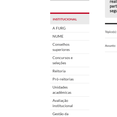
real
part
segu
INSTITUCIONAL
A FURG
Tópico(s):
NUME
Conselhos
Assunto:
superiores
Concursos e
seleções
Reitoria
Pró-reitorias
Unidades
acadêmicas
Avaliação
institucional
Gestão da