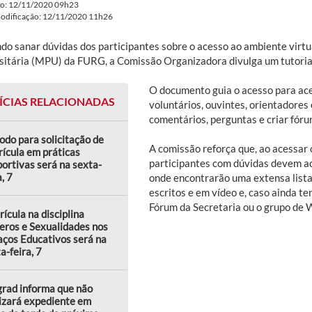
do: 12/11/2020 09h23
modificação: 12/11/2020 11h26
do sanar dúvidas dos participantes sobre o acesso ao ambiente virt
sitária (MPU) da FURG, a Comissão Organizadora divulga um tutoria
O documento guia o acesso para ac
ÍCIAS RELACIONADAS
voluntários, ouvintes, orientadores
comentários, perguntas e criar fóru
odo para solicitação de
A comissão reforça que, ao acessar
ícula em práticas
participantes com dúvidas devem ac
ortivas será na sexta-
a, 7
onde encontrarão uma extensa lista 
escritos e em vídeo e, caso ainda 
Fórum da Secretaria ou o grupo de W
ícula na disciplina
eros e Sexualidades nos
ços Educativos será na
a-feira, 7
rad informa que não
izará expediente em