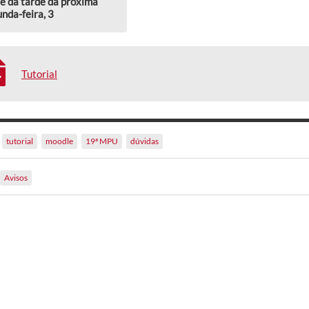
e da tarde da próxima
nda-feira, 3
Tutorial
tutorial
moodle
19ª MPU
dúvidas
Avisos