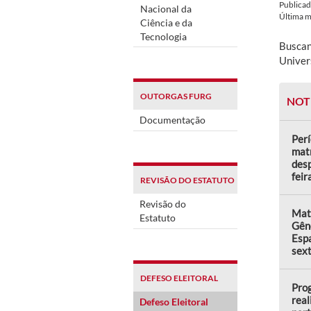
Publica
Nacional da
Última 
Ciência e da
Tecnologia
Buscan
Univer
OUTORGAS FURG
NOT
Documentação
Perí
matr
desp
feir
REVISÃO DO ESTATUTO
Revisão do
Matr
Estatuto
Gên
Espa
sext
DEFESO ELEITORAL
Prog
real
Defeso Eleitoral