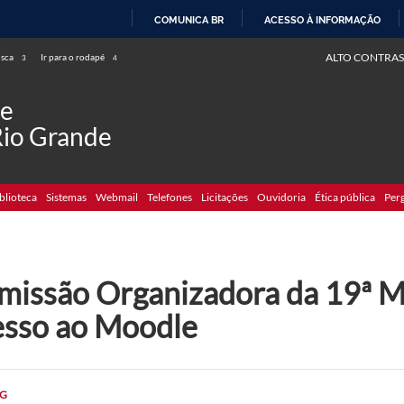
COMUNICA BR
ACESSO À INFORMAÇÃO
IR
ALTO CONTRAS
usca
Ir para o rodapé
3
4
PARA
O
de
CONTEÚDO
Rio Grande
blioteca
Sistemas
Webmail
Telefones
Licitações
Ouvidoria
Ética pública
Per
missão Organizadora da 19ª M
esso ao Moodle
G