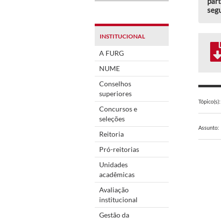
part
segu
INSTITUCIONAL
A FURG
NUME
Conselhos
superiores
Tópico(s):
Concursos e
seleções
Assunto:
Reitoria
Pró-reitorias
Unidades
acadêmicas
Avaliação
institucional
Gestão da