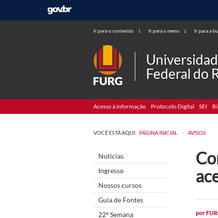
Ir para o conteúdo
Ir para o menu
Ir para a b
1
2
Universida
Federal do 
Acesso à informação
Protocolo Digital
SEI
Bi
>
VOCÊ ESTÁ AQUI:
PÁGINA INICIAL
AVISOS
Co
Notícias
ac
Ingresso
Nossos cursos
Guia de Fontes
por
FUR
22ª Semana