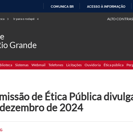
COMUNICA BR
ACESSO À INFORMAÇÃO
IR
ALTO CONTRAS
usca
Ir para o rodapé
3
4
PARA
O
de
CONTEÚDO
Rio Grande
blioteca
Sistemas
Webmail
Telefones
Licitações
Ouvidoria
Ética pública
Per
missão de Ética Pública divulg
 dezembro de 2024
G