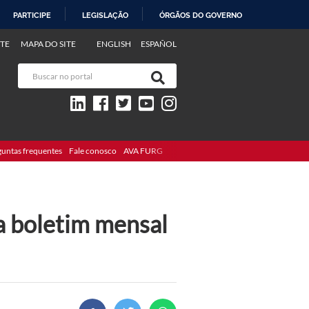
PARTICIPE
LEGISLAÇÃO
ÓRGÃOS DO GOVERNO
TE
MAPA DO SITE
ENGLISH
ESPAÑOL
guntas frequentes
Fale conosco
AVA FURG
a boletim mensal