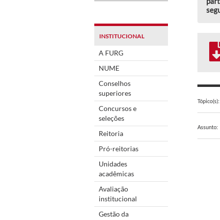
part
segu
INSTITUCIONAL
A FURG
NUME
Conselhos
superiores
Tópico(s):
Concursos e
seleções
Assunto:
Reitoria
Pró-reitorias
Unidades
acadêmicas
Avaliação
institucional
Gestão da