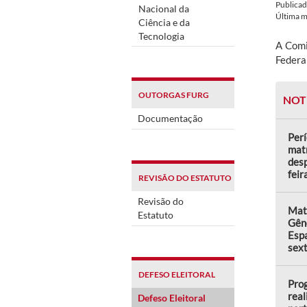
Publica
Nacional da
Última 
Ciência e da
Tecnologia
A Comi
Federa
OUTORGAS FURG
NOT
Documentação
Perí
matr
desp
feir
REVISÃO DO ESTATUTO
Revisão do
Matr
Estatuto
Gên
Espa
sext
DEFESO ELEITORAL
Prog
real
Defeso Eleitoral