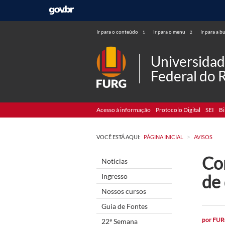
Ir para o conteúdo
Ir para o menu
Ir para a b
1
2
Universida
Federal do 
Acesso à informação
Protocolo Digital
SEI
Bi
>
VOCÊ ESTÁ AQUI:
PÁGINA INICIAL
AVISOS
Co
Notícias
de
Ingresso
Nossos cursos
Guia de Fontes
por
FUR
22ª Semana