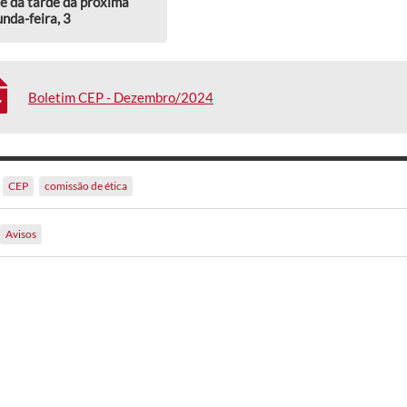
e da tarde da próxima
nda-feira, 3
Boletim CEP - Dezembro/2024
CEP
comissão de ética
Avisos