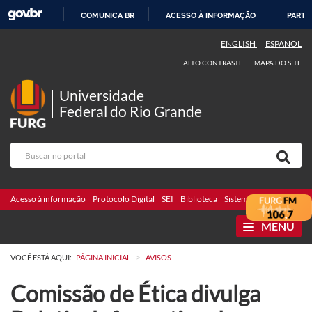
COMUNICA BR
ACESSO À INFORMAÇÃO
PARTI
IR
ENGLISH
ESPAÑOL
PARA
ALTO CONTRASTE
MAPA DO SITE
O
CONTEÚDO
Universidade
Federal do Rio Grande
Acesso à informação
Protocolo Digital
SEI
Biblioteca
Sistemas
Webmail
Te
MENU
>
VOCÊ ESTÁ AQUI:
PÁGINA INICIAL
AVISOS
Comissão de Ética divulga