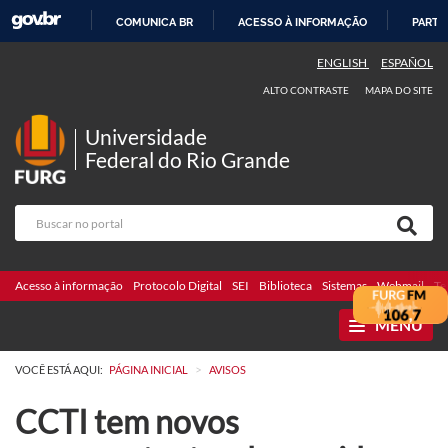
COMUNICA BR
ACESSO À INFORMAÇÃO
PARTI
IR
ENGLISH
ESPAÑOL
PARA
ALTO CONTRASTE
MAPA DO SITE
O
CONTEÚDO
Universidade
Federal do Rio Grande
Acesso à informação
Protocolo Digital
SEI
Biblioteca
Sistemas
Webmail
Te
MENU
>
VOCÊ ESTÁ AQUI:
PÁGINA INICIAL
AVISOS
CCTI tem novos