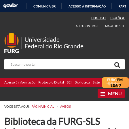
COMUNICA BR
ACESSO À INFORMAÇÃO
PARTI
IR
ENGLISH
ESPAÑOL
PARA
ALTO CONTRASTE
MAPA DO SITE
O
CONTEÚDO
Universidade
Federal do Rio Grande
Acesso à informação
Protocolo Digital
SEI
Biblioteca
Sistemas
Webmail
Te
MENU
>
VOCÊ ESTÁ AQUI:
PÁGINA INICIAL
AVISOS
Biblioteca da FURG-SLS