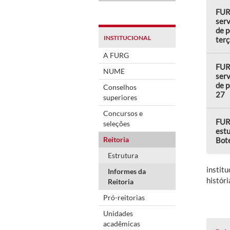
FUR
serv
de p
INSTITUCIONAL
terç
A FURG
FUR
NUME
serv
de p
Conselhos
27
superiores
Concursos e
FUR
seleções
est
Reitoria
Bot
Estrutura
instit
Informes da
histór
Reitoria
Pró-reitorias
Unidades
acadêmicas