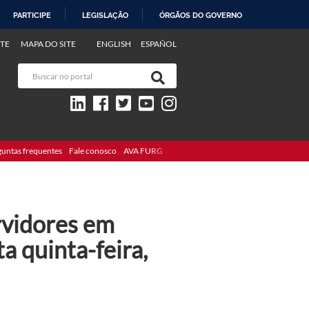
PARTICIPE
LEGISLAÇÃO
ÓRGÃOS DO GOVERNO
TE
MAPA DO SITE
ENGLISH
ESPAÑOL
guntas frequentes
Fale conosco
AVA FURG
rvidores em
a quinta-feira,