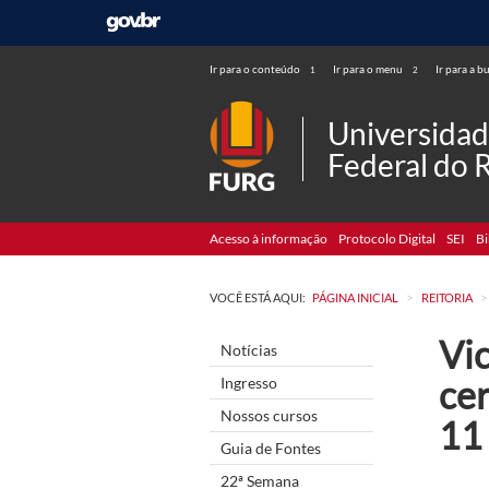
Ir para o conteúdo
Ir para o menu
Ir para a b
1
2
Universida
Federal do 
Acesso à informação
Protocolo Digital
SEI
Bi
>
>
VOCÊ ESTÁ AQUI:
PÁGINA INICIAL
REITORIA
Vi
Notícias
cer
Ingresso
Nossos cursos
11
Guia de Fontes
22ª Semana