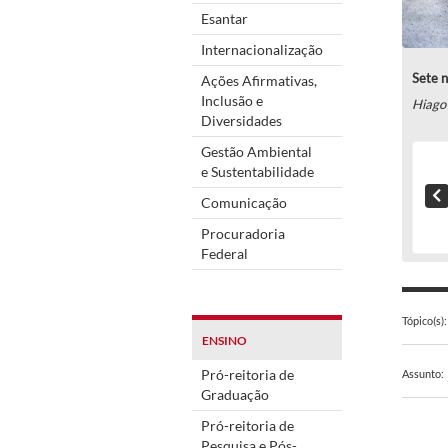
Esantar
Internacionalização
Sete n
Ações Afirmativas,
Inclusão e
Hiago
Diversidades
Gestão Ambiental
e Sustentabilidade
Comunicação
Procuradoria
Federal
Tópico(s):
ENSINO
Pró-reitoria de
Assunto:
Graduação
Pró-reitoria de
Pesquisa e Pós-