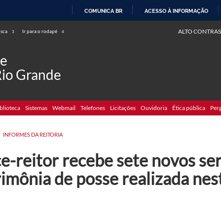
COMUNICA BR
ACESSO À INFORMAÇÃO
IR
ALTO CONTRAS
usca
Ir para o rodapé
3
4
PARA
O
de
CONTEÚDO
Rio Grande
blioteca
Sistemas
Webmail
Telefones
Licitações
Ouvidoria
Ética pública
Per
INFORMES DA REITORIA
ce-reitor recebe sete novos se
imônia de posse realizada nest