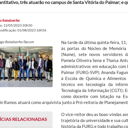
ntitativo, três atuarão no campus de Santa Vitória do Palmar; e 
o Reisdoerfer
do: 12/05/2023 10h50
modificação: 01/08/2023 16h56
ago Reisdoerfer/Secom
Na tarde da última quinta-feira, 11
às portas do Núcleo de Memória 
(Nume), sete novos servidores d
Pamela Oliveira Sena e Thaísa Ant
administrativos em educação com 
Palmar (FURG-SVP); Ananda Fagun
à Escola de Química e Alimentos
técnico em tecnologia da infor
Tecnologia da Informação (CGTI); E
como docente com lotação na Esc
in Ramos atuará como arquivista junto à Pró-reitoria de Planejament
O vice-reitor deu as boas-vindas a
ÍCIAS RELACIONADAS
trajetória da universidade e sua cult
história da FURG e todo trabalho c