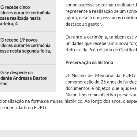
sonho pudesse se tornar realidade
G recebe cinco
represente a realização de um sonho
idores durante cerimônia
agora, desejo que possamos continu
osse realizada nesta
a-feira, 4
destacou o gestor.
Durante a cerimônia, também esti
G recebe 19 novos
unidades que receberam a nova forç
idores durante cerimônia
Reitor e da Pró-reitoria de Gestão 
osse nesta segunda-feira,
Preservação da história
G se despede da
O Núcleo de Memória da FURG in
udante Andressa Bastos
comemoração de 25 anos de fundaçã
elho
documentos e objetos que ajudavam
Nume tem como objetivo preservar
ucionalização na forma de museu histórico. Ao longo dos anos, o esp
ia e identidade da FURG.