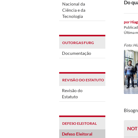
Do qua
Nacional da
Ciência e da
Tecnologia
por
Hiag
Publica
Última 
OUTORGAS FURG
Foto: Hi
Documentação
REVISÃO DO ESTATUTO
Revisão do
Estatuto
Bisogn
DEFESO ELEITORAL
NOT
Defeso Eleitoral