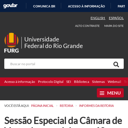
COMUNICA BR
ACESSO À INFORMAÇÃO
PARTI
IR
ENGLISH
ESPAÑOL
PARA
ALTO CONTRASTE
MAPA DO SITE
O
CONTEÚDO
Universidade
Federal do Rio Grande
Acesso à informação
Protocolo Digital
SEI
Biblioteca
Sistemas
Webmail
Te
MENU
>
>
VOCÊ ESTÁ AQUI:
PÁGINA INICIAL
REITORIA
INFORMES DA REITORIA
Sessão Especial da Câmara de