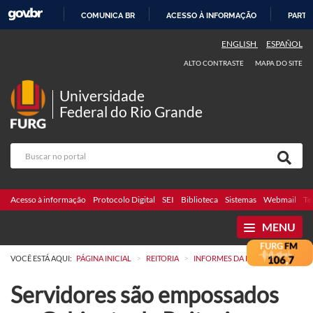
COMUNICA BR
ACESSO À INFORMAÇÃO
PARTI
IR
ENGLISH
ESPAÑOL
PARA
ALTO CONTRASTE
MAPA DO SITE
O
CONTEÚDO
Universidade
Federal do Rio Grande
Acesso à informação
Protocolo Digital
SEI
Biblioteca
Sistemas
Webmail
Te
MENU
>
>
VOCÊ ESTÁ AQUI:
PÁGINA INICIAL
REITORIA
INFORMES DA REITORIA
Servidores são empossados