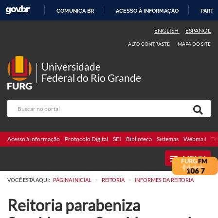
COMUNICA BR
ACESSO À INFORMAÇÃO
PARTI
IR
ENGLISH
ESPAÑOL
PARA
ALTO CONTRASTE
MAPA DO SITE
O
CONTEÚDO
Universidade
Federal do Rio Grande
Acesso à informação
Protocolo Digital
SEI
Biblioteca
Sistemas
Webmail
Te
MENU
>
>
VOCÊ ESTÁ AQUI:
PÁGINA INICIAL
REITORIA
INFORMES DA REITORIA
Reitoria parabeniza