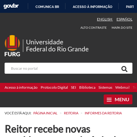
COMUNICA BR
ACESSO À INFORMAÇÃO
PARTI
IR
ENGLISH
ESPAÑOL
PARA
ALTO CONTRASTE
MAPA DO SITE
O
CONTEÚDO
Universidade
Federal do Rio Grande
Acesso à informação
Protocolo Digital
SEI
Biblioteca
Sistemas
Webmail
Te
MENU
>
>
VOCÊ ESTÁ AQUI:
PÁGINA INICIAL
REITORIA
INFORMES DA REITORIA
Reitor recebe novas