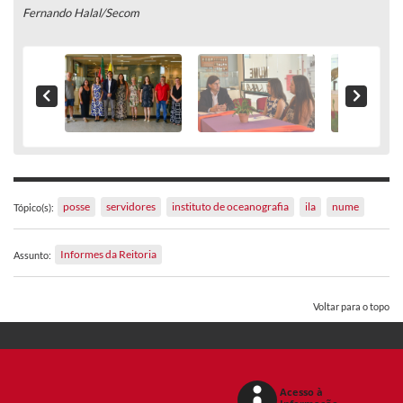
Fernando Halal/Secom
posse
servidores
instituto de oceanografia
ila
nume
Tópico(s):
Informes da Reitoria
Assunto:
Voltar para o topo