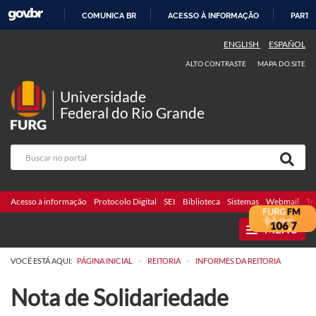
COMUNICA BR
ACESSO À INFORMAÇÃO
PARTI
IR
ENGLISH
ESPAÑOL
PARA
ALTO CONTRASTE
MAPA DO SITE
O
CONTEÚDO
Universidade
Federal do Rio Grande
Acesso à informação
Protocolo Digital
SEI
Biblioteca
Sistemas
Webmail
Te
MENU
>
>
VOCÊ ESTÁ AQUI:
PÁGINA INICIAL
REITORIA
INFORMES DA REITORIA
Nota de Solidariedade