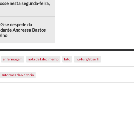
osse nesta segunda-feira,
G se despede da
udante Andressa Bastos
elho
enfermagem
nota de falecimento
luto
hu-furg/ebserh
Informes da Reitoria