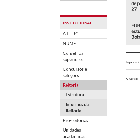
de p
27
INSTITUCIONAL
FUR
est
A FURG
Bot
NUME
Conselhos
superiores
Tópico(s):
Concursos e
seleções
Assunto:
Reitoria
Estrutura
Informes da
Reitoria
Pró-reitorias
Unidades
acadêmicas