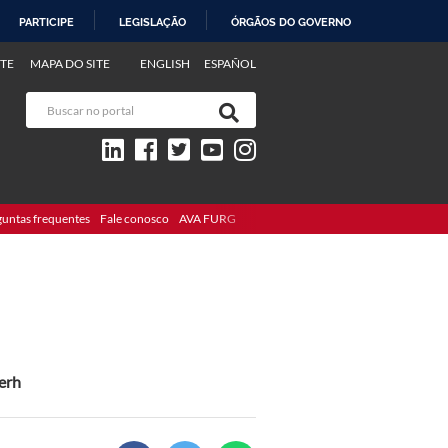
PARTICIPE
LEGISLAÇÃO
ÓRGÃOS DO GOVERNO
TE
MAPA DO SITE
ENGLISH
ESPAÑOL
guntas frequentes
Fale conosco
AVA FURG
erh