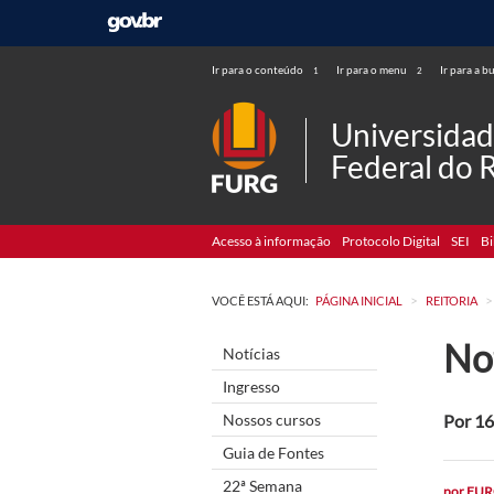
Ir para o conteúdo
Ir para o menu
Ir para a b
1
2
Universida
Federal do 
Acesso à informação
Protocolo Digital
SEI
Bi
>
>
VOCÊ ESTÁ AQUI:
PÁGINA INICIAL
REITORIA
No
Notícias
Ingresso
Nossos cursos
Por 16
Guia de Fontes
22ª Semana
por
FUR