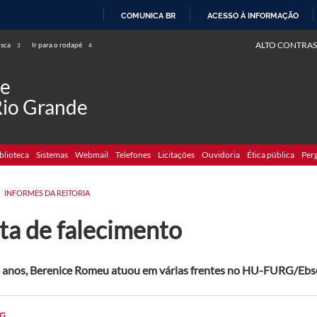
COMUNICA BR
ACESSO À INFORMAÇÃO
IR
ALTO CONTRAS
usca
Ir para o rodapé
3
4
PARA
O
de
CONTEÚDO
Rio Grande
blioteca
Sistemas
Webmail
Telefones
Licitações
Ouvidoria
Ética pública
Per
INFORMES DA REITORIA
ta de falecimento
 anos, Berenice Romeu atuou em várias frentes no HU-FURG/Ebs
G