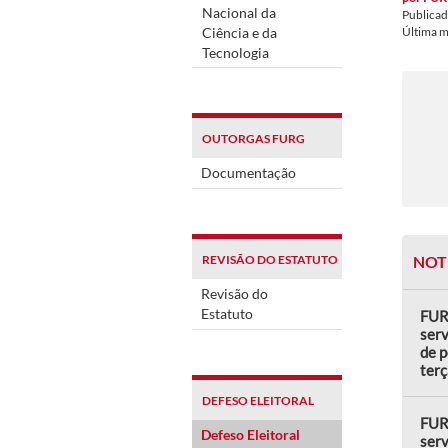
Nacional da
Publica
Ciência e da
Última 
Tecnologia
OUTORGAS FURG
Documentação
REVISÃO DO ESTATUTO
NOT
Revisão do
Estatuto
FUR
serv
de p
terç
DEFESO ELEITORAL
FUR
Defeso Eleitoral
serv