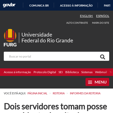
COMUNICA BR
ACESSO À INFORMAÇÃO
PARTI
IR
ENGLISH
ESPAÑOL
PARA
ALTO CONTRASTE
MAPA DO SITE
O
CONTEÚDO
Universidade
Federal do Rio Grande
Acesso à informação
Protocolo Digital
SEI
Biblioteca
Sistemas
Webmail
Te
MENU
>
>
VOCÊ ESTÁ AQUI:
PÁGINA INICIAL
REITORIA
INFORMES DA REITORIA
Dois servidores tomam posse