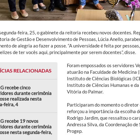
segunda-feira, 25, o gabinete da reitoria recebeu novos docentes. Re
itoria de Gestão e Desenvolvimento de Pessoas, Lúcia Anello, paraben
nto de alegria ao fazer a posse. “A universidade é feita por pessoas,
elizes de ter vocês aqui, principalmente por serem docentes”, disse.
Foram empossados os servidores Ve
ÍCIAS RELACIONADAS
atuarão na Faculdade de Medicina (
Instituto de Ciências Biológicas (IC
Instituto de Ciências Humanas e d
G recebe cinco
Vitória do Palmar.
idores durante cerimônia
osse realizada nesta
a-feira, 4
Participaram do momento o diretor 
reforçou a importância da escolha do
Rodrigo Jardim, que ressaltou o car
G recebe 19 novos
Andressa Silva, da Coordenação de 
idores durante cerimônia
Progep.
osse nesta segunda-feira,