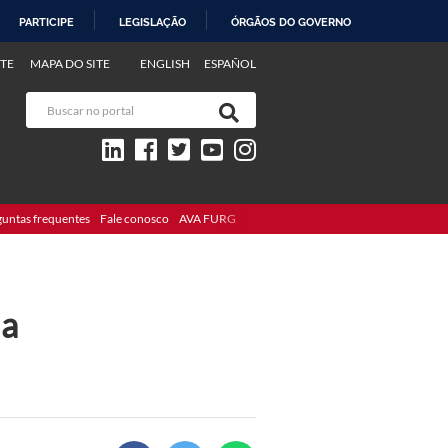
PARTICIPE
LEGISLAÇÃO
ÓRGÃOS DO GOVERNO
TE
MAPA DO SITE
ENGLISH
ESPAÑOL
guntas frequentes
Fale conosco
AVA FURG
ia