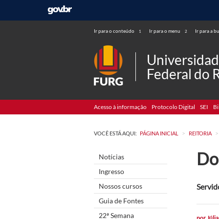
Ir para o conteúdo
Ir para o menu
Ir para a b
1
2
Universida
Federal do 
Acesso à informação
Protocolo Digital
SEI
Bi
>
>
VOCÊ ESTÁ AQUI:
PÁGINA INICIAL
REITORIA
Do
Notícias
Ingresso
Nossos cursos
Servid
Guia de Fontes
22ª Semana
por
Júlia