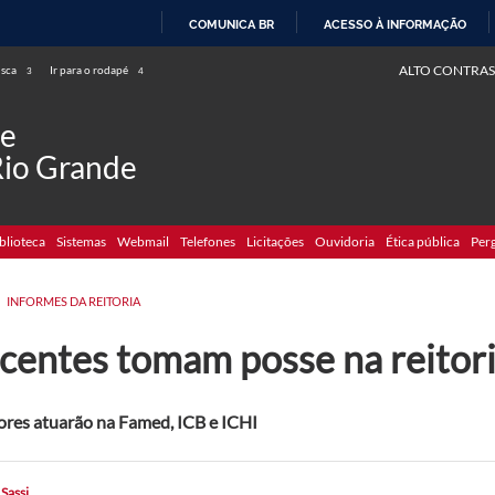
COMUNICA BR
ACESSO À INFORMAÇÃO
IR
ALTO CONTRAS
usca
Ir para o rodapé
3
4
PARA
O
de
CONTEÚDO
Rio Grande
blioteca
Sistemas
Webmail
Telefones
Licitações
Ouvidoria
Ética pública
Per
INFORMES DA REITORIA
centes tomam posse na reitor
ores atuarão na Famed, ICB e ICHI
 Sassi