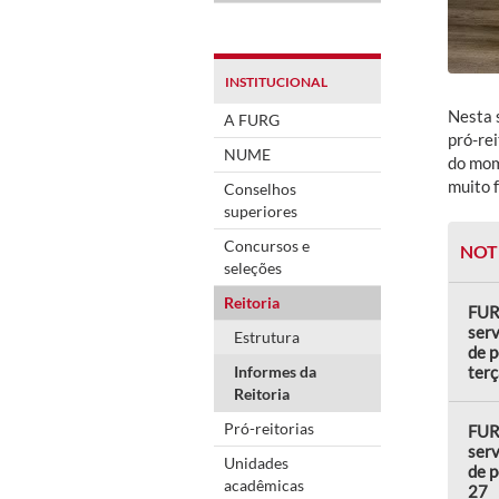
INSTITUCIONAL
Nesta 
A FURG
pró-re
NUME
do mome
muito f
Conselhos
superiores
Concursos e
NOT
seleções
Reitoria
FUR
serv
Estrutura
de p
Informes da
terç
Reitoria
Pró-reitorias
FUR
serv
Unidades
de p
acadêmicas
27