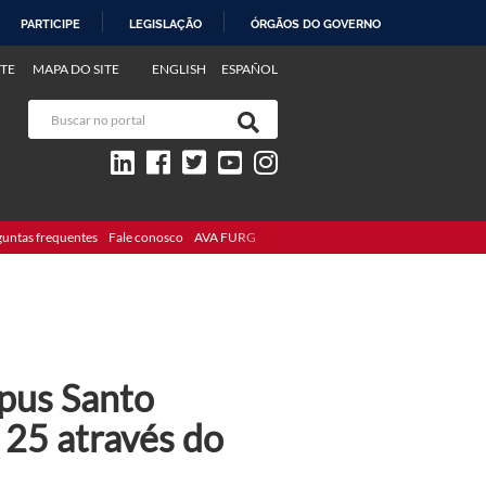
PARTICIPE
LEGISLAÇÃO
ÓRGÃOS DO GOVERNO
TE
MAPA DO SITE
ENGLISH
ESPAÑOL
guntas frequentes
Fale conosco
AVA FURG
mpus Santo
 25 através do