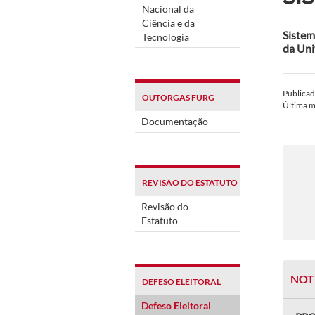
Nacional da
Ciência e da
Sistem
Tecnologia
da Uni
Publica
OUTORGAS FURG
Última 
Documentação
REVISÃO DO ESTATUTO
Revisão do
Estatuto
NOT
DEFESO ELEITORAL
Defeso Eleitoral