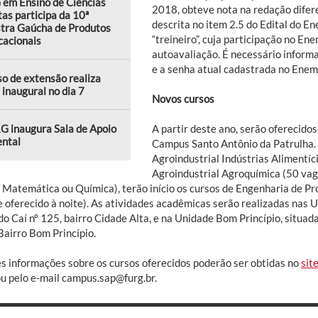
 em Ensino de Ciências
2018, obteve nota na redação difere
as participa da 10ª
descrita no item 2.5 do Edital do En
tra Gaúcha de Produtos
“treineiro”, cuja participação no En
cacionais
autoavaliação. É necessário inform
e a senha atual cadastrada no Enem
o de extensão realiza
 inaugural no dia 7
Novos cursos
G inaugura Sala de Apoio
A partir deste ano, serão oferecido
ental
Campus Santo Antônio da Patrulha.
Agroindustrial Indústrias Alimentíc
Agroindustrial Agroquímica (50 vag
a, Matemática ou Química), terão início os cursos de Engenharia de P
e oferecido à noite). As atividades acadêmicas serão realizadas nas U
do Caí nº 125, bairro Cidade Alta, e na Unidade Bom Princípio, situad
Bairro Bom Princípio.
s informações sobre os cursos oferecidos poderão ser obtidas no
sit
u pelo e-mail campus.sap@furg.br.