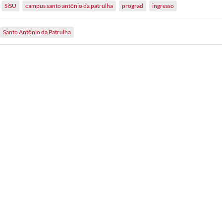
SiSU
campus santo antônio da patrulha
prograd
ingresso
Santo Antônio da Patrulha