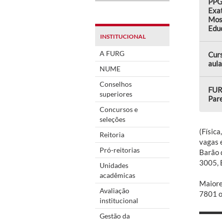
PPG
Exat
Mos
Edu
INSTITUCIONAL
A FURG
Curs
aula
NUME
Conselhos
FUR
superiores
Par
Concursos e
seleções
(Físic
Reitoria
vagas 
Pró-reitorias
Barão 
3005, 
Unidades
acadêmicas
Maiore
Avaliação
7801 o
institucional
Gestão da