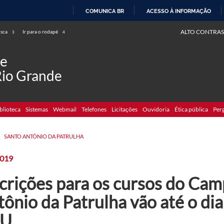
COMUNICA BR
ACESSO À INFORMAÇÃO
IR
ALTO CONTRAS
usca
Ir para o rodapé
3
4
PARA
O
de
CONTEÚDO
Rio Grande
blioteca
Sistemas
Webmail
Telefones
Licitações
Ouvidoria
Ética pública
Per
>
SANTO ANTÔNIO DA PATRULHA
2019
scrições para os cursos do Ca
ônio da Patrulha vão até o dia
SU