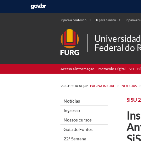
Ir para o conteúdo
Ir para o menu
Ir para a b
1
2
Universida
Federal do 
Acesso à informação
Protocolo Digital
SEI
Bi
>
VOCÊ ESTÁ AQUI:
PÁGINA INICIAL
NOTÍCIAS
SISU 
Notícias
Ingresso
In
Nossos cursos
Ant
Guia de Fontes
Si
22ª Semana