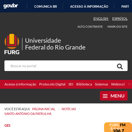
COMUNICA BR
ACESSO À INFORMAÇÃO
PARTI
IR
ENGLISH
ESPAÑOL
PARA
ALTO CONTRASTE
MAPA DO SITE
O
CONTEÚDO
Universidade
Federal do Rio Grande
Acesso à informação
Protocolo Digital
SEI
Biblioteca
Sistemas
Webmail
Te
MENU
>
>
VOCÊ ESTÁ AQUI:
PÁGINA INICIAL
NOTÍCIAS
SANTO ANTÔNIO DA PATRULHA
GES