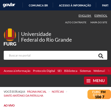
COMUNICA BR
ACESSO À INFORMAÇÃO
PARTI
IR
ENGLISH
ESPAÑOL
PARA
ALTO CONTRASTE
MAPA DO SITE
O
CONTEÚDO
Universidade
Federal do Rio Grande
Acesso à informação
Protocolo Digital
SEI
Biblioteca
Sistemas
Webmail
Te
MENU
>
>
VOCÊ ESTÁ AQUI:
PÁGINA INICIAL
NOTÍCIAS
SANTO ANTÔNIO DA PATRULHA
AO VIVO