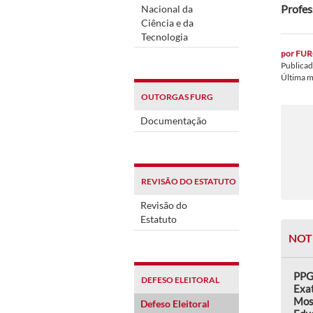
Profes
Nacional da
Ciência e da
Tecnologia
por
FUR
Publica
Última 
OUTORGAS FURG
Documentação
REVISÃO DO ESTATUTO
Revisão do
Estatuto
NOT
PPG
DEFESO ELEITORAL
Exat
Mos
Defeso Eleitoral