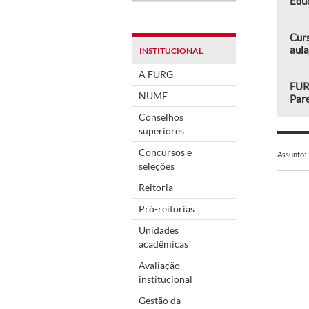
Edu
Curs
aula
INSTITUCIONAL
A FURG
FUR
NUME
Par
Conselhos
superiores
Concursos e
Assunto:
seleções
Reitoria
Pró-reitorias
Unidades
acadêmicas
Avaliação
institucional
Gestão da