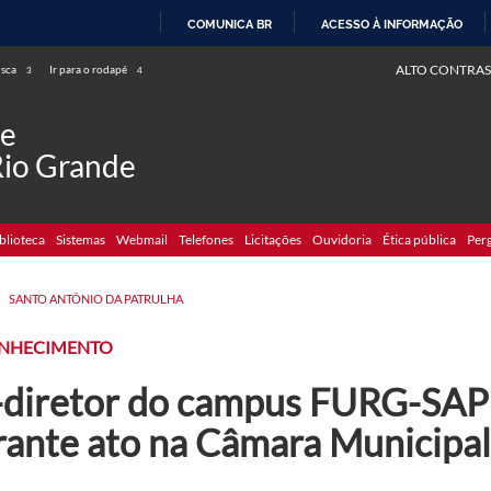
COMUNICA BR
ACESSO À INFORMAÇÃO
IR
ALTO CONTRAS
usca
Ir para o rodapé
3
4
PARA
O
de
CONTEÚDO
Rio Grande
blioteca
Sistemas
Webmail
Telefones
Licitações
Ouvidoria
Ética pública
Per
>
SANTO ANTÔNIO DA PATRULHA
NHECIMENTO
-diretor do campus FURG-SA
rante ato na Câmara Municipal