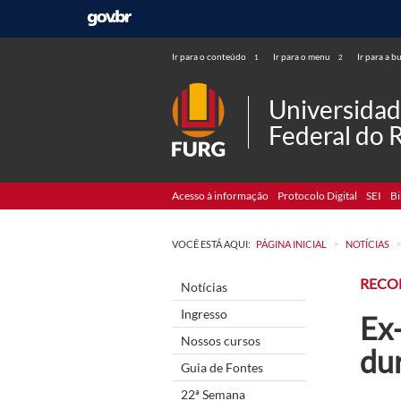
Ir para o conteúdo
Ir para o menu
Ir para a b
1
2
Universida
Federal do 
Acesso à informação
Protocolo Digital
SEI
Bi
>
VOCÊ ESTÁ AQUI:
PÁGINA INICIAL
NOTÍCIAS
RECO
Notícias
Ingresso
Ex
Nossos cursos
du
Guia de Fontes
22ª Semana