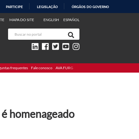
PARTICIPE
LEGISLAÇÃO
ÓRGÃOS DO GOVERNO
TE
MAPA DO SITE
ENGLISH
ESPAÑOL
guntas frequentes
Fale conosco
AVA FURG
P é homenageado