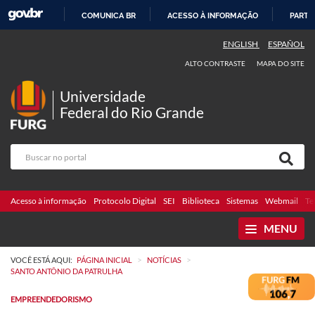
COMUNICA BR
ACESSO À INFORMAÇÃO
PARTI
IR
ENGLISH
ESPAÑOL
PARA
ALTO CONTRASTE
MAPA DO SITE
O
CONTEÚDO
Universidade
Federal do Rio Grande
Acesso à informação
Protocolo Digital
SEI
Biblioteca
Sistemas
Webmail
Te
MENU
>
>
VOCÊ ESTÁ AQUI:
PÁGINA INICIAL
NOTÍCIAS
SANTO ANTÔNIO DA PATRULHA
EMPREENDEDORISMO